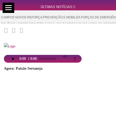
ÚLTIMAS NOTÍCIAS:
CAMPOS NOVOS REFORÇA PREVENÇÃO E MOBILIZA FORÇAS DE EMERGÊNC
POLÊMICA SOBRE PROJETO ANIMAL EM CAMPOS NOVOS MOBILIZA SECRETA
CAMPOS NOVOS RECEBE MAIS DE R$ 38 MIL EM COMPENSAÇÃO DA USINA
SC LEVADA A SÉRIO: CAMPOS NOVOS E MUNICÍPIOS DA REGIÃO GARANTE
COLÉGIO AUXILIADORA: 71 ANOS TRANSFORMANDO VIDAS COM EDUCAÇÃ
Agora: Paixão Sertaneja